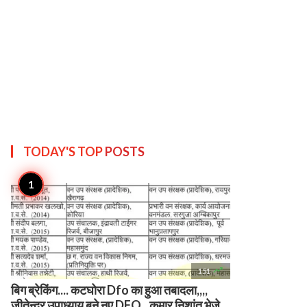
TODAY'S TOP
POSTS

151
बिग ब्रेकिंग.... कटघोरा Dfo का हुआ तबादला,,,,
जीतेन्द्र उपाध्याय बने नए DFO...कुमार निशांत भेजे