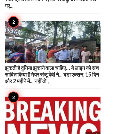
गए...

44
झुकती है दुनिया झुकाने वाला चाहिए… ये लाइन को सच
साबित किया है मेयर संजू देवी ने... बड़ा एक्शन, 15 दिन
और 2 महीने में... नहीं तो,,